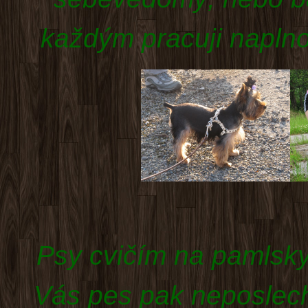
každým pracuji naplno 
Psy cvičím na pamlsky
Vás pes pak neposlech