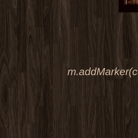
m.addMarker(ce