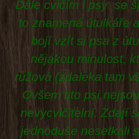
Dále cvičím i psy se š
to znamená útulkáře a 
bojí vzít si psa z út
nějakou minulost, k
růžová
(zdaleka tam vš
Ovšem tito psi nejsou
nevycvičitelní. Zdají 
jednoduše nesetkali s 