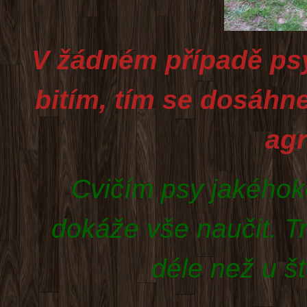
V žádném případě psy
bitím, tím se dosáhn
ag
Cvičím psy jakéhoko
dokáže vše naučit. Tr
déle než u št