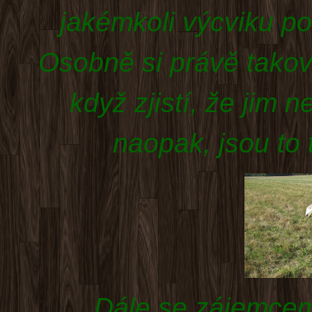
jakémkoli výcviku p
Osobně si právě takov
když zjistí, že jim n
naopak, jsou to t
Dále se zájemcem