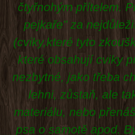
čtyřnohým přítelem. P
pejkaře" za nejdůlež
(cviky,které tyto zkouš
které obsahují cviky 
nezbytné
, jako třeba c
lehni, zůstaň, ale 
materiálu, nebo přená
psa o samotě apod. By