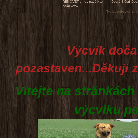
RENOVET s.r.o., navštivte
Dobré Štěstí-Dob
naše www
Tvorba webových strá
Výcvik doč
pozastaven...Děkuji 
Vítejte na stránkách
výcviku ps