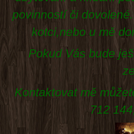
povinností či dovolené
kotci,nebo u mě do
Pokud Vás bude ješt
ze
Kontaktovat mě můžet
712 144