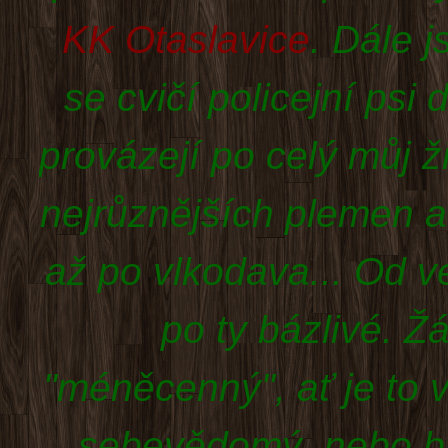
KK Otaslavice
. Dále 
se cvičí policejní psi
provázejí po celý můj 
nejrůznějších plemen a
až po vlkodava...
Od ve
po ty bázlivé. 
"méněcenný", ať je to 
sebevědomý, nebo báz