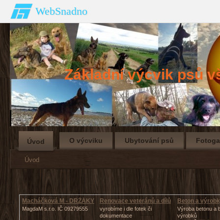
WebSnadno
Základní výcvik ps
O výcviku
Ubytování psů
Fotoga
Úvod
Úvod
Macháčková M - DRŽÁKY
Renovace veteránů a dílů
Beton a výrob
MagdaM s.r.o. IČ 09279555
vyrobíme i dle fotek či
Výroba betonu a 
dokumentace
výrobků