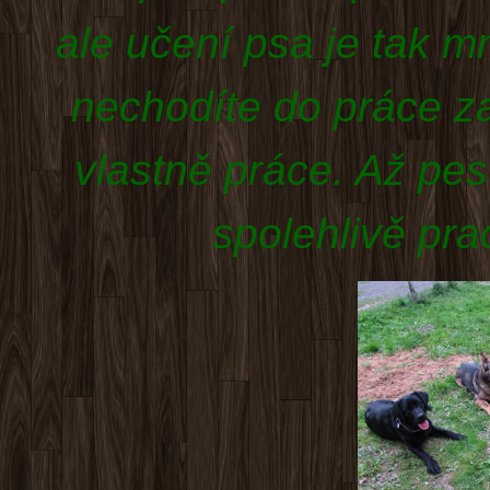
ale učení psa je tak m
nechodíte do práce z
vlastně práce. Až pe
spolehlivě pra