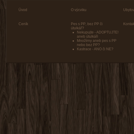
Úvod
O výcviku
Ubytov
Ceník
Pes s PP‚ bez PP či
Kontak
útulkář?
Nekupujte - ADOPTUJTE!
aneb útulkáři
Množírny aneb pes s PP
nebo bez PP?
Kastrace - ANO či NE?