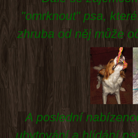
"omrknout" psa, které
zhruba od něj může oč
A poslední nabízeno
ubytování a hlídání p