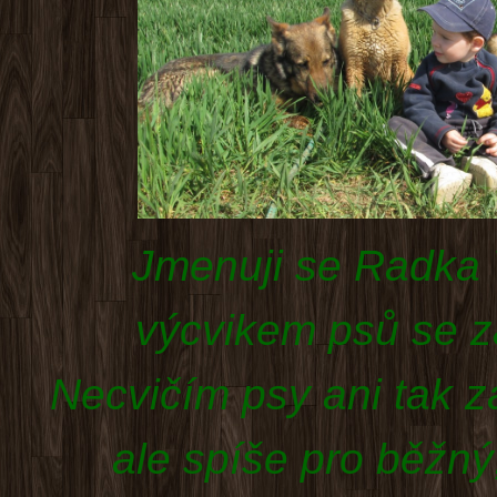
Jmenuji se Radka 
výcvikem psů se z
Necvičím psy ani tak 
ale spíše pro běžný